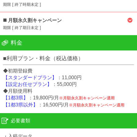
期限 [ 終了時期未定 ]
【内容】：「ADGUMBO」よりお申し込みをご依頼された
場合、「設定お任せプラン」が44,000円（税込）となりま
月額永久割キャンペーン
す
期限 [ 終了期日未定 ]
【終了日】：未定
【内容】：月額利用料金が、永久に下記割引価格となりま
料金
す
「1都3県」：19,800円/月
「1都3県以外」：16,500円/月
■利用プラン・料金（税込価格）
【終了日】：未定
◆初期登録費
※継続時もキャンペーン価格となります
【スタンダードプラン】
：11,000円
※エリアによってはさらに「スタート割」あり
【設定お任せプラン】
：55,000円
◆月額使用料
【1都3県】
：19,800円/月
※月額永久割キャンペーン適用
【1都3県以外】
：16,500円/月
※月額永久割キャンペーン適用
必要書類
・入稿データ