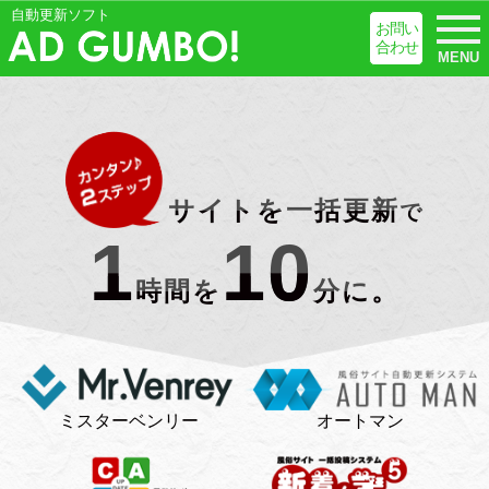
自動更新ソフト
お問い
合わせ
MENU
サイトを一括更新
で
1
10
時間を
分に。
ミスターベンリー
オートマン